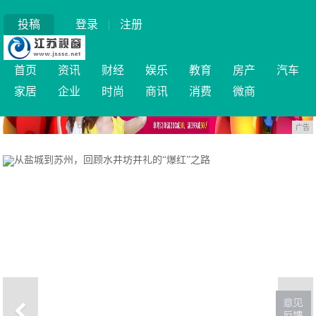
投稿
登录
|
注册
首页
资讯
财经
娱乐
教育
房产
汽车
家居
企业
时尚
商讯
消费
微商
广告