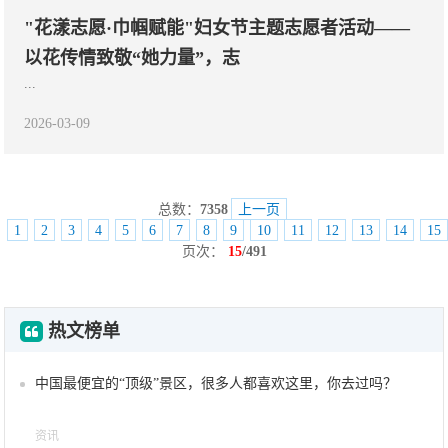
"花漾志愿·巾帼赋能"妇女节主题志愿者活动——
以花传情致敬“她力量”，志
...
2026-03-09
总数：
7358
上一页
1
2
3
4
5
6
7
8
9
10
11
12
13
14
15
页次：
15
/491
热文榜单
中国最便宜的“顶级”景区，很多人都喜欢这里，你去过吗？
资讯