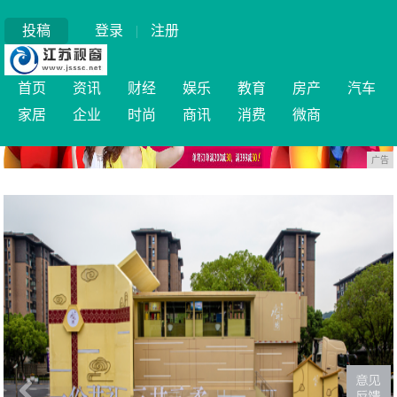
投稿
登录
|
注册
首页
资讯
财经
娱乐
教育
房产
汽车
家居
企业
时尚
商讯
消费
微商
广告