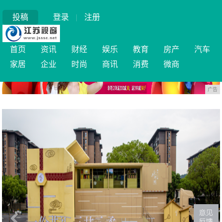
投稿
登录
|
注册
首页
资讯
财经
娱乐
教育
房产
汽车
家居
企业
时尚
商讯
消费
微商
广告