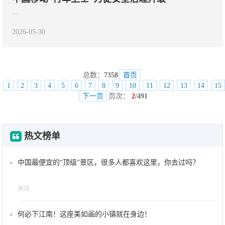
...
2026-05-30
总数：
7358
首页
1
2
3
4
5
6
7
8
9
10
11
12
13
14
15
下一页
页次：
2
/491
热文榜单
中国最便宜的“顶级”景区，很多人都喜欢这里，你去过吗？
资讯
何必下江南！这座美如画的小镇就在身边！