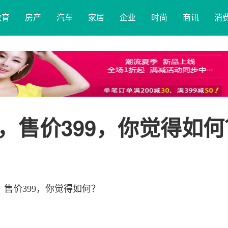
教育
房产
汽车
家居
企业
时尚
商讯
消
，售价399，你觉得如何