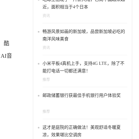
近，面积相当于4个日本
资讯
畅游风景如画的新加坡，品尝新加坡必吃的
南洋风味美食
：酷
资讯
AI音
小米平板4真机上手，支持4G LTE，除了不
能打电话一切都还满意！
推荐
邮政储蓄银行获最佳手机银行用户体验奖
推荐
这才是庭院的正确做法！美观舒适冬暖夏
凉，效果堪比空调房