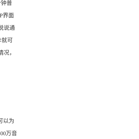
分钟普
P界面
说说通
卡就可
情况，
可以为
00万音