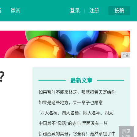
费
微商
登录
|
注册
投稿
广告
？
最新文章
如果暂时不能来林芝，那就把春天寄给你
如果是这些地方，呆一辈子也愿意
“四大名桥、四大名楼、四大名亭、四大
中国最不“像话”的寺庙 里面没有一炷
新疆西藏的美景，它全有！竟然承包了中