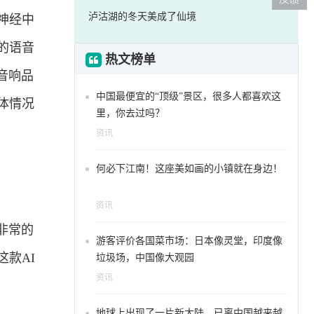
泸沽湖的冬天美成了仙境
神经中
的语音
热文榜单
音响品
中国最便宜的“顶级”景区，很多人都喜欢这
体情况
里，你去过吗？
资讯
何必下江南！这座美如画的小镇就在身边！
资讯
非常的
游客评价各国菜市场：日本像灵堂，印度像
款AI
垃圾场，中国像大观园
资讯
地球上出现了一片新大陆，已离中国越来越